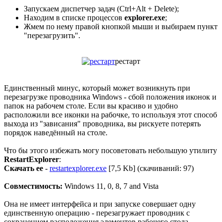
Запускаем диспетчер задач (Ctrl+Alt + Delete);
Находим в списке процессов
explorer.exe
;
Жмем по нему правой кнопкой мыши и выбираем пункт
"перезагрузить".
рестарт
Единственный минус, который может возникнуть при
перезагрузке проводника Windows - сбой положения иконок и
папок на рабочем столе. Если вы красиво и удобно
расположили все иконки на рабочке, то используя этот способ
выхода из "зависания" проводника, вы рискуете потерять
порядок наведённый на столе.
Что бы этого избежать могу посоветовать небольшую утилиту
RestartExplorer
:
Скачать ее
-
restartexplorer.exe
[7,5 Kb] (cкачиваний: 97)
Совместимость:
Windows 11, 0, 8, 7 and Vista
Она не имеет интерфейса и при запуске совершает одну
единственную операцию - перезагружает проводник с
сохранением расположения элементов рабочего стола.