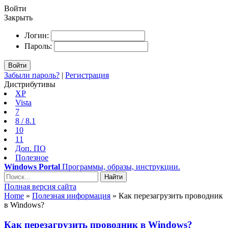
Войти
Закрыть
Логин:
Пароль:
Войти
Забыли пароль?
|
Регистрация
Дистрибутивы
XP
Vista
7
8 / 8.1
10
11
Доп. ПО
Полезное
Windows Portal
Программы, образы, инструкции.
Найти
Полная версия сайта
Home
»
Полезная информация
» Как перезагрузить проводник
в Windows?
Как перезагрузить проводник в Windows?