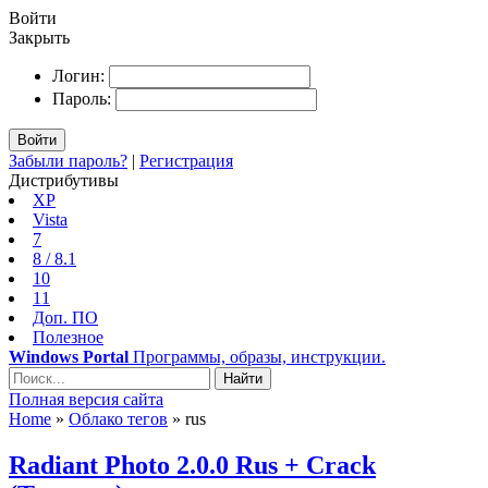
Войти
Закрыть
Логин:
Пароль:
Войти
Забыли пароль?
|
Регистрация
Дистрибутивы
XP
Vista
7
8 / 8.1
10
11
Доп. ПО
Полезное
Windows Portal
Программы, образы, инструкции.
Найти
Полная версия сайта
Home
»
Облако тегов
» rus
Radiant Photo 2.0.0 Rus + Crack