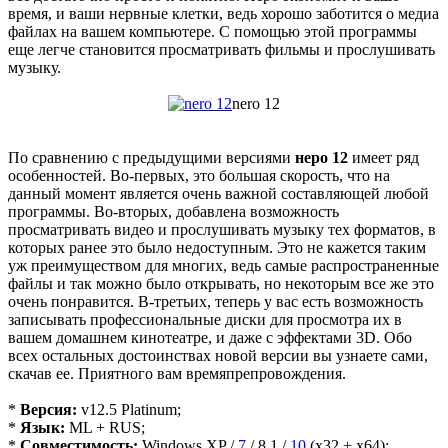
время, и ваши нервные клетки, ведь хорошо заботится о медиа
файлах на вашем компьютере. С помощью этой программы
еще легче становится просматривать фильмы и прослушивать
музыку.
nero 12
По сравнению с предыдущими версиями
неро 12
имеет ряд
особенностей. Во-первых, это большая скорость, что на
данный момент является очень важной составляющей любой
программы. Во-вторых, добавлена возможность
просматривать видео и прослушивать музыку тех форматов, в
которых ранее это было недоступным. Это не кажется таким
уж преимуществом для многих, ведь самые распространенные
файлы и так можно было открывать, но некоторым все же это
очень понравится. В-третьих, теперь у вас есть возможность
записывать профессиональные диски для просмотра их в
вашем домашнем кинотеатре, и даже с эффектами 3D. Обо
всех остальных достоинствах новой версии вы узнаете сами,
скачав ее. Приятного вам времяпрепровождения.
*
Версия:
v12.5 Platinum;
*
Язык:
ML + RUS;
*
Совместимость:
Windows XP /
7
/ 8.1 /
10
(x32 + x64);