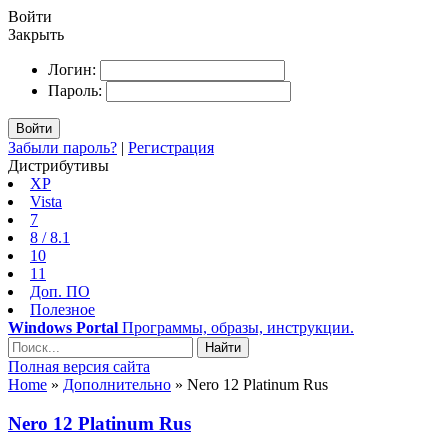
Войти
Закрыть
Логин:
Пароль:
Войти
Забыли пароль?
|
Регистрация
Дистрибутивы
XP
Vista
7
8 / 8.1
10
11
Доп. ПО
Полезное
Windows Portal
Программы, образы, инструкции.
Найти
Полная версия сайта
Home
»
Дополнительно
» Nero 12 Platinum Rus
Nero 12 Platinum Rus