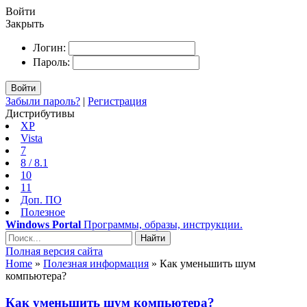
Войти
Закрыть
Логин:
Пароль:
Войти
Забыли пароль?
|
Регистрация
Дистрибутивы
XP
Vista
7
8 / 8.1
10
11
Доп. ПО
Полезное
Windows Portal
Программы, образы, инструкции.
Найти
Полная версия сайта
Home
»
Полезная информация
» Как уменьшить шум
компьютера?
Как уменьшить шум компьютера?