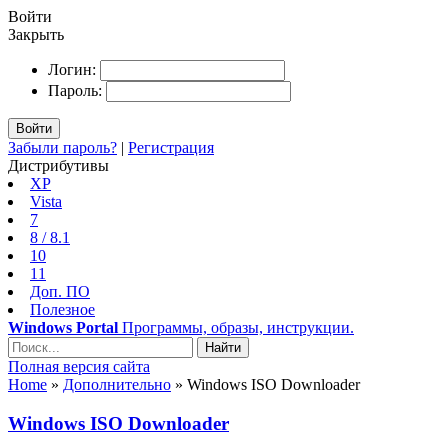
Войти
Закрыть
Логин:
Пароль:
Войти
Забыли пароль?
|
Регистрация
Дистрибутивы
XP
Vista
7
8 / 8.1
10
11
Доп. ПО
Полезное
Windows Portal
Программы, образы, инструкции.
Найти
Полная версия сайта
Home
»
Дополнительно
» Windows ISO Downloader
Windows ISO Downloader