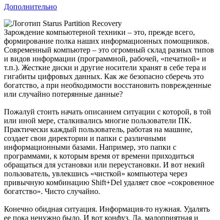
Дополнительно
Зарождение компьютерной техники – это, прежде всего,
формирование полка наших информационных помощников.
Современный компьютер – это огромный склад разных типов
и видов информации (программной, рабочей, «печатной» и
т.п.). Жесткие диски и другие носители хранят в себе тера и
гигабиты цифровых данных. Как же безопасно сберечь это
богатство, а при необходимости восстановить поврежденные
или случайно потерянные данные?
Пожалуй стоить начать описанием ситуации с которой, в той
или иной мере, сталкивались многие пользователи ПК.
Практически каждый пользователь, работая на машине,
создает свои директории и папки с различными
информационными базами. Например, это папки с
программами, к которым время от времени приходиться
обращаться для установки или переустановки. И вот некий
пользователь, увлекшись «чисткой» компьютера через
привычную комбинацию Shift+Del удаляет свое «сокровенное
богатство». Чисто случайно.
Конечно обидная ситуация. Информация-то нужная. Удалять
ее пока ненужно было. И вот конфуз. Да, малоприятная и