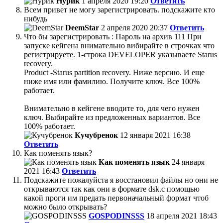
Нурик
1 апреля 2020 19:20
Ответить
Всем привет не могу зарегистрировать. подскажите кто
нибудь
DeemStar
2 апреля 2020 20:37
Ответить
Что бы зарегистрировать : Пароль на архив 111 При
запуске кейгена внимательно вибирайте в строчках что
регистрируете. 1-строка DEVELOPER указываете Starus
recovery.
Product -Starus partition recovery. Ниже версию. И еще
ниже имя или фамилию. Получите ключ. Все 100%
работает.
Внимательно в кейгене вводите то, для чего нужен
ключ. Выбирайте из предложенных вариантов. Все
100% работает.
Кучубренок
12 января 2021 16:38
Ответить
Как поменять язык?
Как поменять язык
24 января
2021 16:43
Ответить
Подскажите пожалуйста я восстановил файлы но они не
открываются так как они в формате dsk.с помощью
какой проги им предать первоначальный формат чтоб
можно было открывать?
GOSPODINSSS
18 апреля 2021 18:43