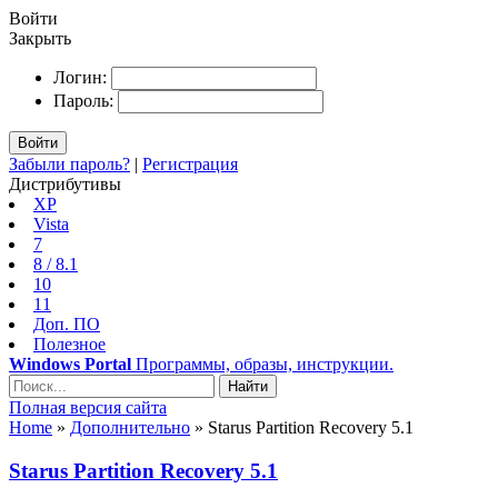
Войти
Закрыть
Логин:
Пароль:
Войти
Забыли пароль?
|
Регистрация
Дистрибутивы
XP
Vista
7
8 / 8.1
10
11
Доп. ПО
Полезное
Windows Portal
Программы, образы, инструкции.
Найти
Полная версия сайта
Home
»
Дополнительно
» Starus Partition Recovery 5.1
Starus Partition Recovery 5.1