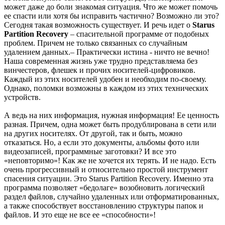
может даже до боли знакомая ситуация. Что же может помочь
ее спасти или хотя бы исправить частично? Возможно ли это?
Сегодня такая возможность существует. И речь идет о
Starus
Partition Recovery
– спасительной программе от подобных
проблем. Причем не только связанных со случайным
удалением данных.– Практически истина - ничто не вечно!
Наша современная жизнь уже трудно представляема без
винчестеров, флешек и прочих носителей-цифровиков.
Каждый из этих носителей удобен и необходим по-своему.
Однако, поломки возможны в каждом из этих технических
устройств.
А ведь на них информация, нужная информация! Ее ценность
разная. Причем, одна может быть продублирована в сети или
на других носителях. От другой, так и быть, можно
отказаться. Но, а если это документы, альбомы фото или
видеозаписей, программные заготовки? И все это
«неповторимо»! Как же не хочется их терять. И не надо. Есть
очень прогрессивный и относительно простой инструмент
спасения ситуации. Это Starus Partition Recovery. Именно эта
программа позволяет «бедолаге» возобновить логический
раздел файлов, случайно удаленных или отформатированных,
а также способствует восстановлению структуры папок и
файлов. И это еще не все ее «способности»!