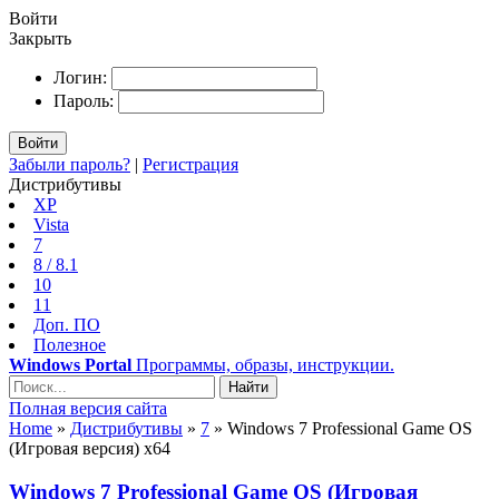
Войти
Закрыть
Логин:
Пароль:
Войти
Забыли пароль?
|
Регистрация
Дистрибутивы
XP
Vista
7
8 / 8.1
10
11
Доп. ПО
Полезное
Windows Portal
Программы, образы, инструкции.
Найти
Полная версия сайта
Home
»
Дистрибутивы
»
7
» Windows 7 Professional Game OS
(Игровая версия) x64
Windows 7 Professional Game OS (Игровая