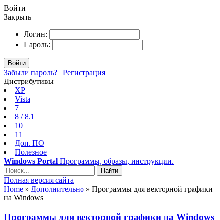
Войти
Закрыть
Логин:
Пароль:
Войти
Забыли пароль?
|
Регистрация
Дистрибутивы
XP
Vista
7
8 / 8.1
10
11
Доп. ПО
Полезное
Windows Portal
Программы, образы, инструкции.
Найти
Полная версия сайта
Home
»
Дополнительно
» Программы для векторной графики
на Windows
Программы для векторной графики на Windows