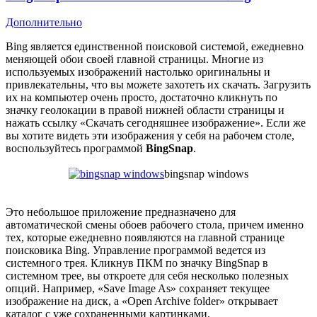
Дополнительно
Bing является единственной поисковой системой, ежедневно
меняющей обои своей главной страницы. Многие из
используемых изображений настолько оригинальны и
привлекательны, что вы можете захотеть их скачать. Загрузить
их на компьютер очень просто, достаточно кликнуть по
значку геолокации в правой нижней области страницы и
нажать ссылку «Скачать сегодняшнее изображение». Если же
вы хотите видеть эти изображения у себя на рабочем столе,
воспользуйтесь программой
BingSnap
.
bingsnap windows
Это небольшое приложение предназначено для
автоматической смены обоев рабочего стола, причем именно
тех, которые ежедневно появляются на главной странице
поисковика Bing. Управление программой ведется из
системного трея. Кликнув ПКМ по значку BingSnap в
системном трее, вы откроете для себя несколько полезных
опций. Например, «Save Image As» сохраняет текущее
изображение на диск, а «Open Archive folder» открывает
каталог с уже сохраненными картинками.