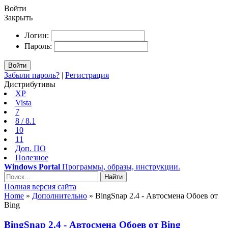
Войти
Закрыть
Логин:
Пароль:
Войти
Забыли пароль?
|
Регистрация
Дистрибутивы
XP
Vista
7
8 / 8.1
10
11
Доп. ПО
Полезное
Windows Portal
Программы, образы, инструкции.
Найти
Полная версия сайта
Home
»
Дополнительно
» BingSnap 2.4 - Автосмена Обоев от
Bing
BingSnap 2.4 - Автосмена Обоев от Bing