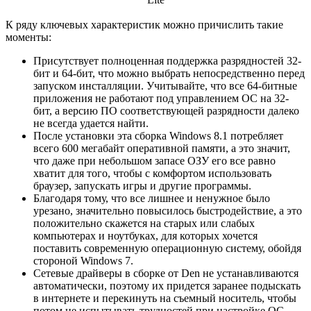
К ряду ключевых характеристик можно причислить такие
моменты:
Присутствует полноценная поддержка разрядностей 32-
бит и 64-бит, что можно выбрать непосредственно перед
запуском инсталляции. Учитывайте, что все 64-битные
приложения не работают под управлением ОС на 32-
бит, а версию ПО соответствующей разрядности далеко
не всегда удается найти.
После установки эта сборка Windows 8.1 потребляет
всего 600 мегабайт оперативной памяти, а это значит,
что даже при небольшом запасе ОЗУ его все равно
хватит для того, чтобы с комфортом использовать
браузер, запускать игры и другие программы.
Благодаря тому, что все лишнее и ненужное было
урезано, значительно повысилось быстродействие, а это
положительно скажется на старых или слабых
компьютерах и ноутбуках, для которых хочется
поставить современную операционную систему, обойдя
стороной Windows 7.
Сетевые драйверы в сборке от Den не устанавливаются
автоматически, поэтому их придется заранее подыскать
в интернете и перекинуть на съемный носитель, чтобы
потом не испытывать трудностей при настройке ОС.