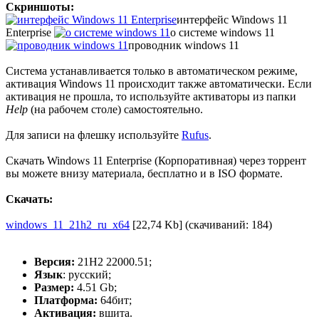
Скриншоты:
интерфейс Windows 11
Enterprise
о системе windows 11
проводник windows 11
Система устанавливается только в автоматическом режиме,
активация Windows 11 происходит также автоматически. Если
активация не прошла, то используйте активаторы из папки
Help
(на рабочем столе) самостоятельно.
Для записи на флешку используйте
Rufus
.
Скачать Windows 11 Enterprise (Корпоративная) через торрент
вы можете внизу материала, бесплатно и в ISO формате.
Скачать:
windows_11_21h2_ru_x64
[22,74 Kb] (cкачиваний: 184)
Версия:
21H2 22000.51;
Язык
: русский;
Размер:
4.51 Gb;
Платформа:
64бит;
Активация:
вшита.