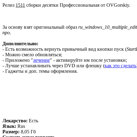
Релиз
1511
сборки десятки Профессиональная от OVGorskiy.
За основу взят оригинальный образ
ru_windows_10_multiple_edit
про
.
Дополнительно:
- Есть возможность вернуть привычный вид кнопки пуск (
Start
- Можно смело обновляться;
- Приложено "
лечение
" - активируйте им после установки;
- Лучше устанавливать через DVD или флешку (
как это сделать
- Гаджеты и доп. темы оформления.
Лекарство:
Есть
Язык:
Rus
Размер:
8,05 Гб