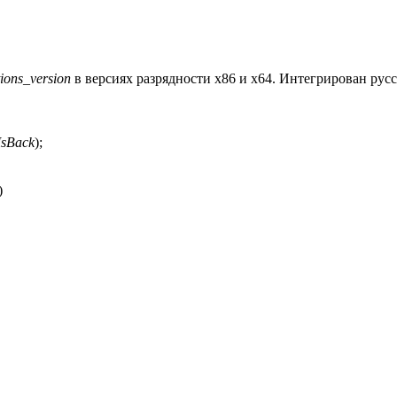
ions_version
в версиях разрядности x86 и x64. Интегрирован русс
IsBack
);
)