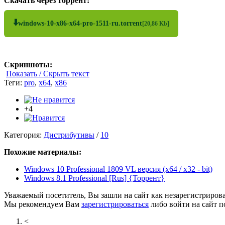
Скачать через торрент:
⬇️
windows-10-x86-x64-pro-1511-ru.torrent
[20,86 Kb]
Скриншоты:
Показать / Скрыть текст
Теги:
pro
,
x64
,
x86
+4
Категория:
Дистрибутивы
/
10
Похожие материалы:
Windows 10 Professional 1809 VL версия (x64 / x32 - bit)
Windows 8.1 Professional [Rus] {Торрент}
Уважаемый посетитель, Вы зашли на сайт как незарегистриров
Мы рекомендуем Вам
зарегистрироваться
либо войти на сайт п
<