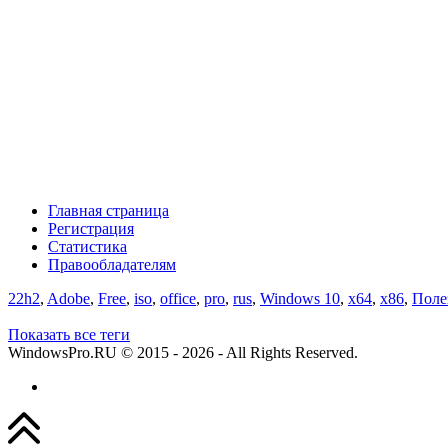
Главная страница
Регистрация
Статистика
Правообладателям
22h2
,
Adobe
,
Free
,
iso
,
office
,
pro
,
rus
,
Windows 10
,
x64
,
x86
,
Поле
Показать все теги
WindowsPro.RU © 2015 - 2026 - All Rights Reserved.