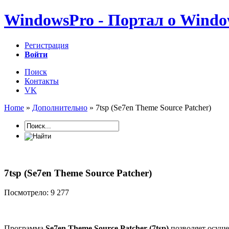
WindowsPro - Портал о Windo
Регистрация
Войти
Поиск
Контакты
VK
Home
»
Дополнительно
» 7tsp (Se7en Theme Source Patcher)
7tsp (Se7en Theme Source Patcher)
Посмотрело: 9 277
Программа
Se7en Theme Source Patcher (7tsp)
позволяет осуще