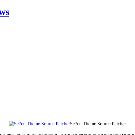
ws
Se7en Theme Source Patcher
ствлять установку иконок в автоматическом режиме в операционн