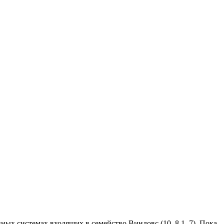
ых системах входящих в семейство Виндовс (10, 8,1, 7). Пока