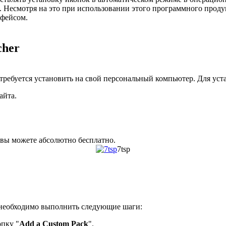
. Несмотря на это при использовании этого программного проду
рфейсом.
cher
её требуется установить на свой персональный компьютер. Для у
айта.
 вы можете абсолютно бесплатно.
7tsp
я необходимо выполнить следующие шаги:
опку "
Add a Custom Pack
".