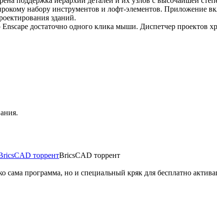
дрена поддержка иерархий деталей и их узлов с высочайшей сте
широкому набору инструментов и лофт-элементов. Приложение вк
роектирования зданий.
Enscape достаточно одного клика мыши. Диспетчер проектов хра
ания.
BricsCAD торрент
ько сама программа, но и специальный кряк для бесплатно актива