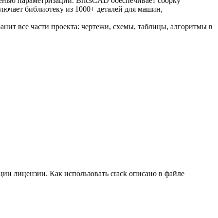
пенью параметризации. BricsCAD обеспечивает сборку
лючает библиотеку из 1000+ деталей для машин,
нит все части проекта: чертежи, схемы, таблицы, алгоритмы в
ции лицензии. Как использовать crack описано в файле