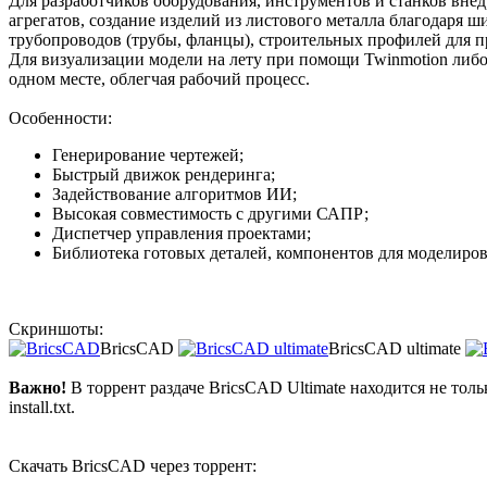
Для разработчиков оборудования, инструментов и станков вне
агрегатов, создание изделий из листового металла благодаря 
трубопроводов (трубы, фланцы), строительных профилей для п
Для визуализации модели на лету при помощи Twinmotion либо 
одном месте, облегчая рабочий процесс.
Особенности:
Генерирование чертежей;
Быстрый движок рендеринга;
Задействование алгоритмов ИИ;
Высокая совместимость с другими САПР;
Диспетчер управления проектами;
Библиотека готовых деталей, компонентов для моделиров
Скриншоты:
BricsCAD
BricsCAD ultimate
Важно!
В торрент раздаче BricsCAD Ultimate находится не тол
install.txt.
Скачать BricsCAD через торрент: