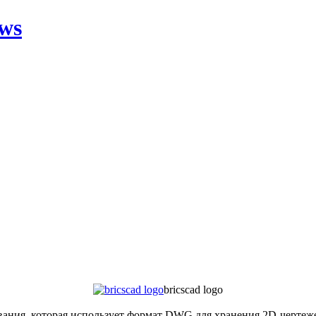
ws
bricscad logo
ования, которая использует формат DWG для хранения 2D-чертеж