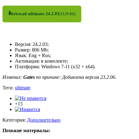
⬇️
bricscad-ultimate-24.2.03
[33,59 Kb]
Версия: 24.2.03;
Размер: 806 Mb;
Язык: Eng + Rus;
Активация: в комплекте;
Платформа: Windows 7-11 (x32 + x64).
Изменил:
Gates
по причине: Добавлена версия 23.2.06.
Теги:
ultimate
+15
Категория:
Дополнительно
Похожие материалы: