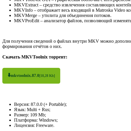
MKVExtract – средство извлечения составляющих контейне
MKVInfo – отображает весь входящий в Matroska Video ко
MKVMerge – утилита для объединения потоков.
MKVProEdit – анализатор файлов, позволяющий изменять
Для получения сведений о файлах внутри MKV можно дополнит
формирования отчётов о них.
Скачать MKVToolnix торрент:
⬇️
mkvtoolnix.87.0
[18,28 Kb]
Версия: 87.0.0 (+ Portable);
Язык: Multi + Rus;
Размер: 109 Mb;
Платформа: Windows;
Лицензия: Freeware.