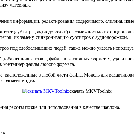
низу материала.
чения информации, редактирования содержимого, слияния, изм
онтент (субтитры, аудиодорожки) с возможностью их опциональн
егов, их замену, синхронизацию субтитров с аудиодорожкой.
итров под слабослышащих людей, также можно указать использу
добавит новые главы, файлы в различных форматах, удалит нен
 в контейнер файлы любого формата.
, расположенные в любой части файла. Модель для редактирова
 фрагмент видео.
скачать MKVToolnix
ния работы позже или использования в качестве шаблона.
Qt.