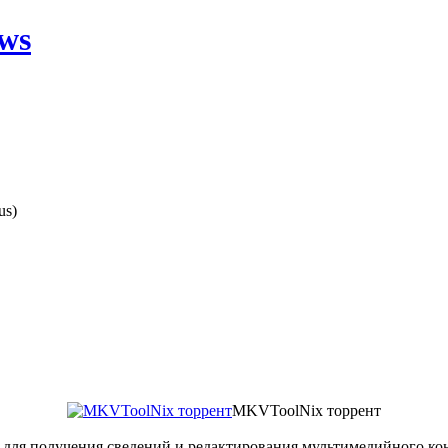
ws
us)
MKVToolNix торрент
ля получения сведений и редактирования мультимедийного конт