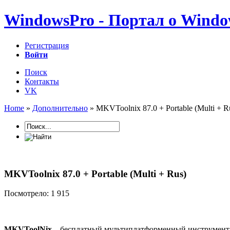
WindowsPro - Портал о Windo
Регистрация
Войти
Поиск
Контакты
VK
Home
»
Дополнительно
» MKVToolnix 87.0 + Portable (Multi + R
MKVToolnix 87.0 + Portable (Multi + Rus)
Посмотрело: 1 915
MKVToolNix
– бесплатный мультиплатформенный инструмент д