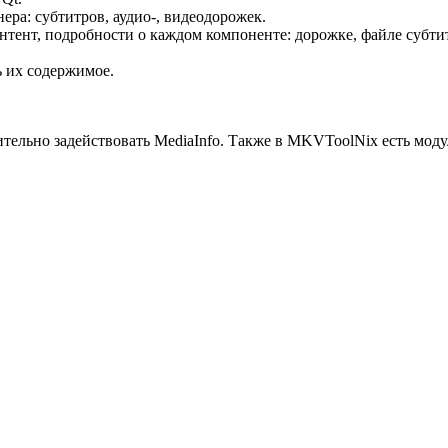
ра: субтитров, аудио-, видеодорожек.
нтент, подробности о каждом компоненте: дорожке, файле субти
 их содержимое.
ельно задействовать MediaInfo. Также в MKVToolNix есть моду