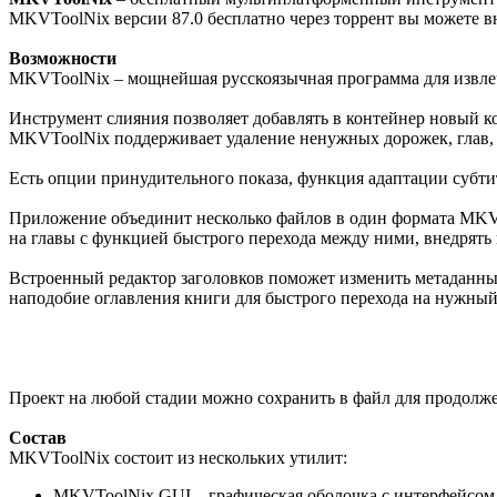
MKVToolNix версии 87.0 бесплатно через торрент вы можете в
Возможности
MKVToolNix – мощнейшая русскоязычная программа для извле
Инструмент слияния позволяет добавлять в контейнер новый к
MKVToolNix поддерживает удаление ненужных дорожек, глав, т
Есть опции принудительного показа, функция адаптации субт
Приложение объединит несколько файлов в один формата MKV, 
на главы с функцией быстрого перехода между ними, внедрять
Встроенный редактор заголовков поможет изменить метаданные
наподобие оглавления книги для быстрого перехода на нужный
Проект на любой стадии можно сохранить в файл для продолже
Состав
MKVToolNix состоит из нескольких утилит:
MKVToolNix GUI – графическая оболочка с интерфейсом 