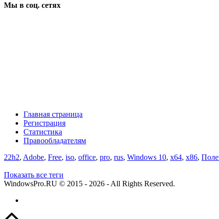
Мы в соц.
сетях
Главная страница
Регистрация
Статистика
Правообладателям
22h2
,
Adobe
,
Free
,
iso
,
office
,
pro
,
rus
,
Windows 10
,
x64
,
x86
,
Поле
Показать все теги
WindowsPro.RU © 2015 - 2026 - All Rights Reserved.