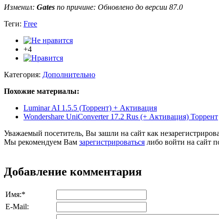
Изменил:
Gates
по причине: Обновлено до версии 87.0
Теги:
Free
+4
Категория:
Дополнительно
Похожие материалы:
Luminar AI 1.5.5 (Торрент) + Активация
Wondershare UniConverter 17.2 Rus (+ Активация) Торрент
Уважаемый посетитель, Вы зашли на сайт как незарегистриров
Мы рекомендуем Вам
зарегистрироваться
либо войти на сайт п
Добавление комментария
Имя:
*
E-Mail: