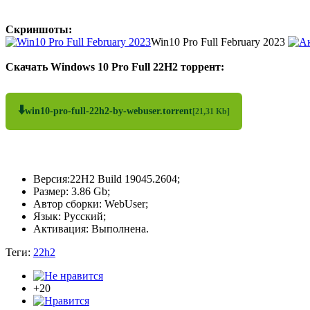
Скриншоты:
Win10 Pro Full February 2023
Скачать Windows 10 Pro Full 22H2 торрент:
⬇️
win10-pro-full-22h2-by-webuser.torrent
[21,31 Kb]
Версия:22H2 Build 19045.2604;
Размер: 3.86 Gb;
Автор сборки: WebUser;
Язык: Русский;
Активация: Выполнена.
Теги:
22h2
+20