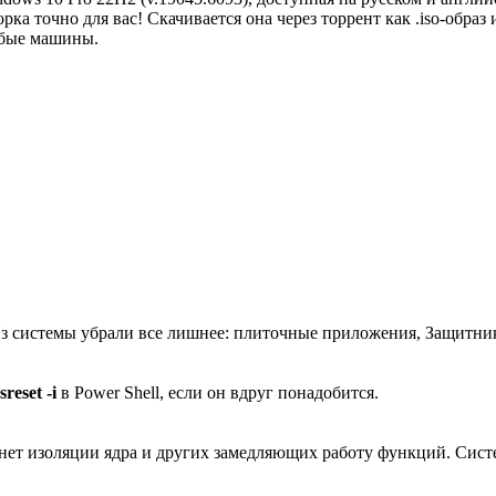
а точно для вас! Скачивается она через торрент как .iso-образ 
абые машины.
Из системы убрали все лишнее: плиточные приложения, Защитник 
sreset -i
в Power Shell, если он вдруг понадобится.
 изоляции ядра и других замедляющих работу функций. Система