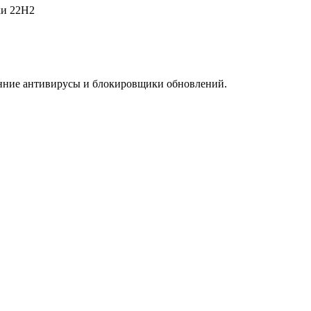
ки 22H2
ронние антивирусы и блокировщики обновлений.