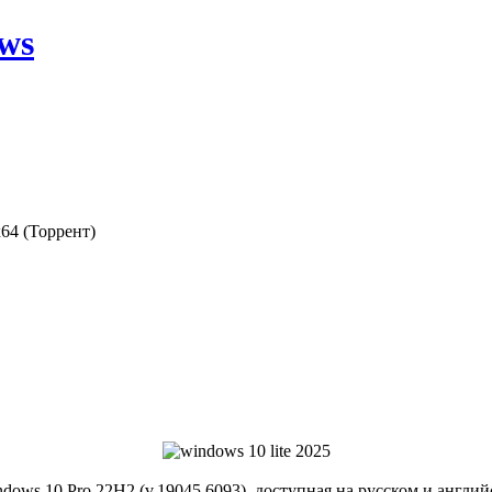
ws
x64 (Торрент)
ndows 10 Pro 22H2 (v.19045.6093), доступная на русском и англ