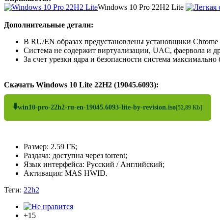
Windows 10 Pro 22H2 Lite
Дополнительные детали:
В RU/EN образах предустановлены установщики Chrome (
Система не содержит виртуализации, UAC, фаервола и д
За счет урезки ядра и безопасности система максимальн
Скачать Windows 10 Lite 22H2 (19045.6093):
⬇️
win10-pro-22h2-ru-en-19045.6093-lite-by-revision.iso
[52,89 Kb]
Размер: 2.59 ГБ;
Раздача: доступна через torrent;
Язык интерфейса: Русский / Английский;
Активация: MAS HWID.
Теги:
22h2
+15