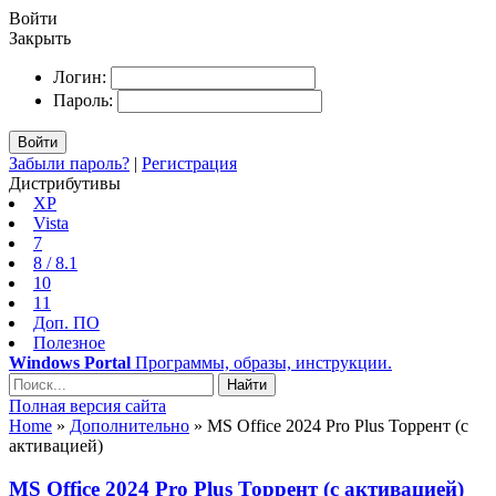
Войти
Закрыть
Логин:
Пароль:
Войти
Забыли пароль?
|
Регистрация
Дистрибутивы
XP
Vista
7
8 / 8.1
10
11
Доп. ПО
Полезное
Windows Portal
Программы, образы, инструкции.
Найти
Полная версия сайта
Home
»
Дополнительно
» MS Office 2024 Pro Plus Торрент (с
активацией)
MS Office 2024 Pro Plus Торрент (с активацией)