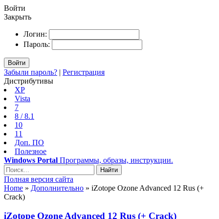
Войти
Закрыть
Логин:
Пароль:
Войти
Забыли пароль?
|
Регистрация
Дистрибутивы
XP
Vista
7
8 / 8.1
10
11
Доп. ПО
Полезное
Windows Portal
Программы, образы, инструкции.
Найти
Полная версия сайта
Home
»
Дополнительно
» iZotope Ozone Advanced 12 Rus (+
Crack)
iZotope Ozone Advanced 12 Rus (+ Crack)