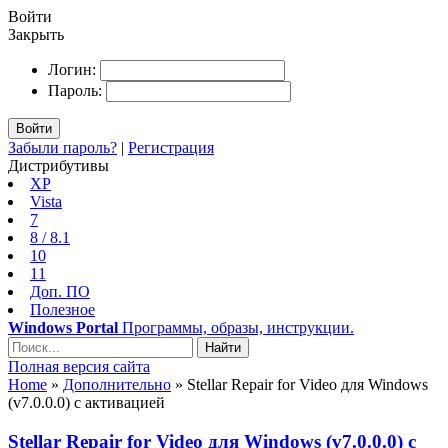
Войти
Закрыть
Логин:
Пароль:
Войти
Забыли пароль?
|
Регистрация
Дистрибутивы
XP
Vista
7
8 / 8.1
10
11
Доп. ПО
Полезное
Windows Portal
Программы, образы, инструкции.
Найти
Полная версия сайта
Home
»
Дополнительно
» Stellar Repair for Video для Windows
(v7.0.0.0) с активацией
Stellar Repair for Video для Windows (v7.0.0.0) с