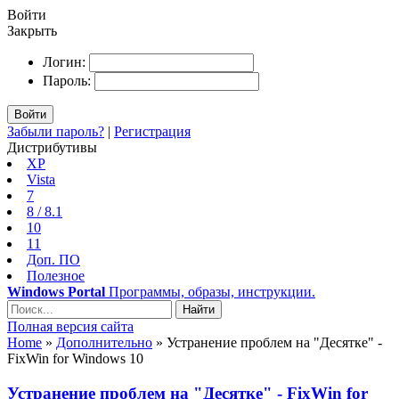
Войти
Закрыть
Логин:
Пароль:
Войти
Забыли пароль?
|
Регистрация
Дистрибутивы
XP
Vista
7
8 / 8.1
10
11
Доп. ПО
Полезное
Windows Portal
Программы, образы, инструкции.
Найти
Полная версия сайта
Home
»
Дополнительно
» Устранение проблем на "Десятке" -
FixWin for Windows 10
Устранение проблем на "Десятке" - FixWin for